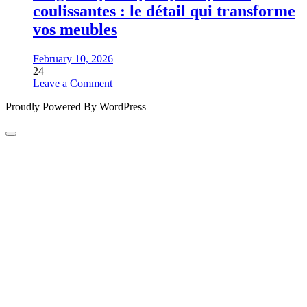
coulissantes : le détail qui transforme
vos meubles
February 10, 2026
24
on
Leave a Comment
Poignées
Proudly Powered By WordPress
pratiques
pour
portes
coulissantes
:
le
détail
qui
transforme
vos
meubles